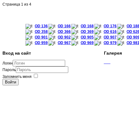
Страница 1 из 4
OD 136
OD 166
OD 168
OD 176
OD 18
OD 358
OD 366
OD 369
OD 616
OD 62
OD 901
OD 902
OD 905
OD 907
OD 90
OD 959
OD 967
OD 969
OD 979
OD 98
Вход на сайт
Галерея
Логин
Пароль
Запомнить меня
Войти