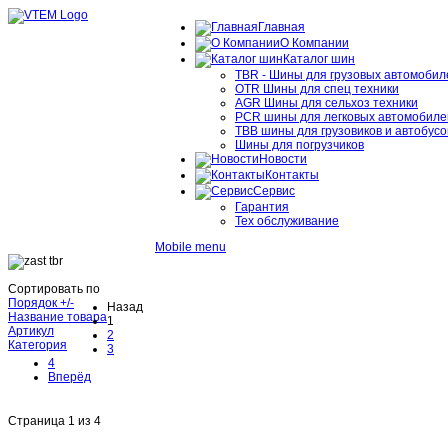
Главная
О Компании
Каталог шин
TBR - Шины для грузовых автомобил
OTR Шины для спец техники
AGR Шины для сельхоз техники
PCR шины для легковых автомобиле
TBB шины для грузовиков и автобусо
Шины для погрузчиков
Новости
Контакты
Сервис
Гарантия
Тех обслуживание
Mobile menu
Сортировать по
Порядок +/-
Назад
Название товара
1
Артикул
2
Категория
3
4
Вперёд
Страница 1 из 4