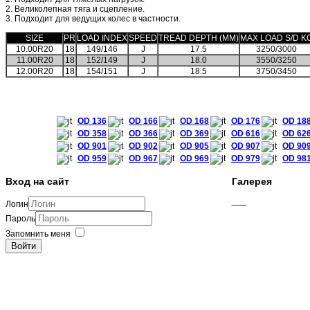
2. Великолепная тяга и сцепление.
3. Подходит для ведущих колес в частности.
SIZE
PR
LOAD INDEX
SPEED
TREAD DEPTH (MM)
MAX LOAD S/D K
10.00R20
18
149/146
J
17.5
3250/3000
11.00R20
18
152/149
J
18.0
3550/3250
12.00R20
18
154/151
J
18.5
3750/3450
OD 136
OD 166
OD 168
OD 176
OD 18
OD 358
OD 366
OD 369
OD 616
OD 62
OD 901
OD 902
OD 905
OD 907
OD 90
OD 959
OD 967
OD 969
OD 979
OD 98
Вход на сайт
Галерея
Логин
Пароль
Запомнить меня
Войти