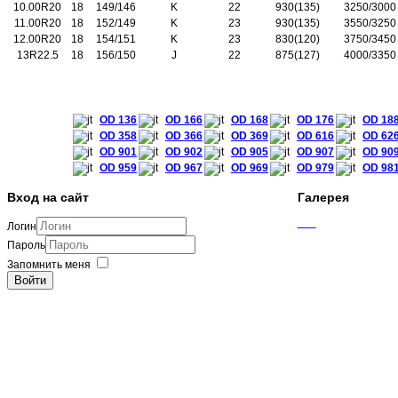
10.00R20
18
149/146
K
22
930(135)
3250/3000
11.00R20
18
152/149
K
23
930(135)
3550/3250
12.00R20
18
154/151
K
23
830(120)
3750/3450
13R22.5
18
156/150
J
22
875(127)
4000/3350
OD 136
OD 166
OD 168
OD 176
OD 18
OD 358
OD 366
OD 369
OD 616
OD 62
OD 901
OD 902
OD 905
OD 907
OD 90
OD 959
OD 967
OD 969
OD 979
OD 98
Вход на сайт
Галерея
Логин
Пароль
Запомнить меня
Войти