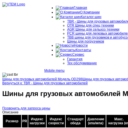
Главная
О Компании
Каталог шин
TBR - Шины для грузовых автомобил
OTR Шины для спец техники
AGR Шины для сельхоз техники
PCR шины для легковых автомобиле
TBB шины для грузовиков и автобусо
Шины для погрузчиков
Новости
Контакты
Сервис
Гарантия
Тех обслуживание
Mobile menu
Шины для грузовых автомобилей Модель OD298
Шины для грузовых автомо
Вернуться к: TBR - Шины для грузовых автомобилей
Шины для грузовых автомобилей М
Позвонить для запроса цены
Описание
Индекс
Индекс
Стандарт
Давление
Макс.
Размер
PR
нагрузки
скорости
обода
(кпа/мпа)
нагрузка (кг